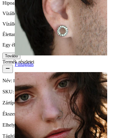
Hipoallergén
Vízállóság
Vízálló
Élettartam
Egy életen át kitarthat
Tovább
Termék részletei
Fültágítás
Név:
Plug, fekete akrilból.
SKU:
U-Plug-93
Zártípus:
Külső menetes
Ékszertípus:
Plug
Elhelyezkedés:
Fültágítás
Tágító átmérője:
18 mm.