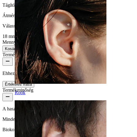
Tágító átmérője:
18 mm.
Átmérő
:
Válasszon Átmérő
18 mm
20 mm
22 mm
24 mm
Mennyiség: 1
Csere
Kosárba
Termékértékelések
Ehhez a termékhez még nincsenek értékelések
Értékelés írása
Termékminőség
Rook
A használat gyakorisága
Mindennapi használat
Biokompatibilitás