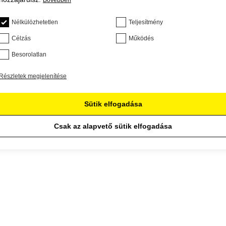
Bővebben
Nélkülözhetetlen
Teljesítmény
Célzás
Működés
Besorolatlan
Részletek megjelenítése
Sütik elfogadása
Csak az alapvető sütik elfogadása