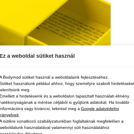
Ez a weboldal sütiket használ
A Bodymod sütiket használ a weboldalaink fejlesztéséhez.
Sütiket használunk például ahhoz, hogy személyre szabott hirdetéseke
jelenítsünk meg.
Emellett a hirdetéseink és a weboldalon tapasztalt használati élmény
hatékonyságának a mérése céljából is gyűjtünk adatokat. Ha további
információra vagy kíváncsi, tekintsd meg a
Google adatvédelmi
irányelveit
.
A sütikre vonatkozó szabályzatunkban foglaltaknak megfelelően a
weboldalunk használatával valamennyi süti használatához
hozzájárulsz.