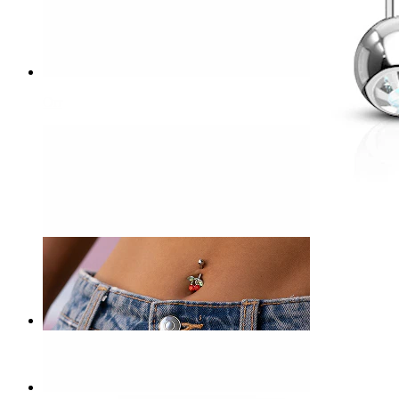
Orr
-15%
Bodymod Premium
Banán piercing, titánból, csillogó kővel
3.144 Ft
3.699 Ft