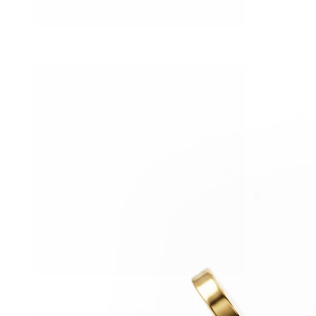
Köldök
Septum