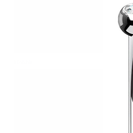
Fültágítás