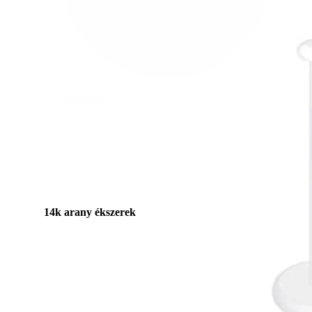
Fültágítás
14k arany ékszerek
Vásárolj titánt!