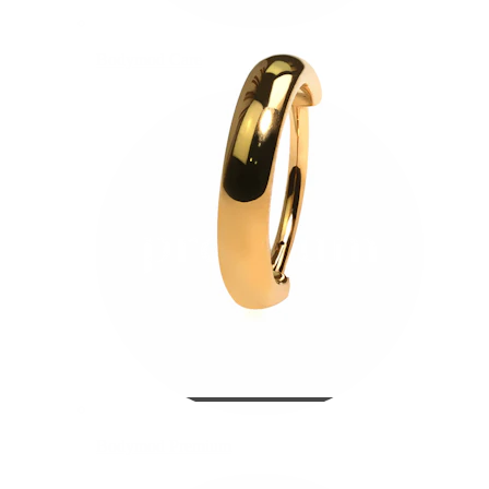
Bodymod Care
Bodymod Premium