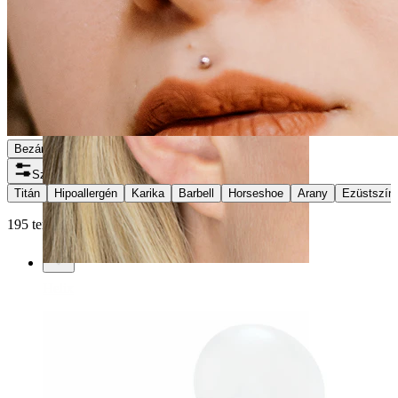
Bezár
Szűrők
Titán
Hipoallergén
Karika
Barbell
Horseshoe
Arany
Ezüstszín
195 terméket találtunk
Helix