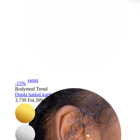
Helix
-15%
Bodymod Trend
Dupla hatású karika titánból
3.739 Ft
4.399 Ft