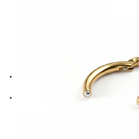
Mellbimbó
Vásárlás piercing szerint
Piercings