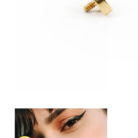
Mellbimbó
-15%
ÚJ
Bodymod Trend
Apró szíves titán labret
2.889 Ft
3.399 Ft