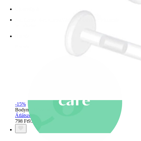
Újdonságok
3-at fizetsz, 4-et vihetsz
Vásárolj Bodymod Moments
termékeket
Brands
Brands
-15%
Bodymod Essentials
Átlátszó labret piercing
798 Ft
939 Ft