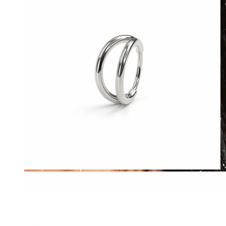
Vízálló
Fülpiercingek