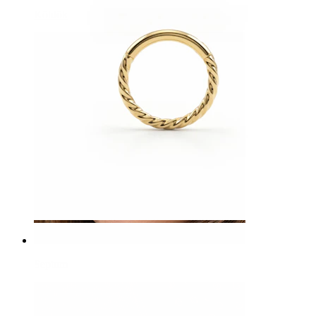
Köldök
Septum