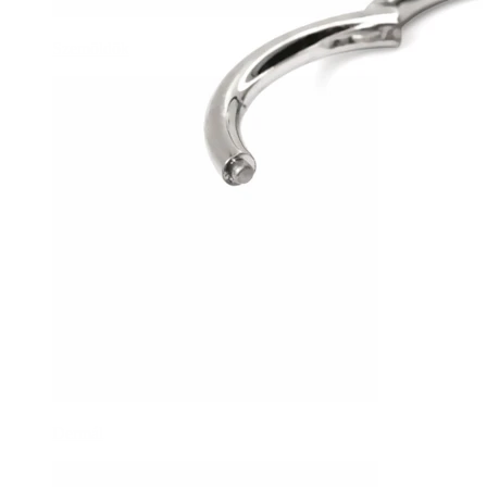
Szemöldök
Dermál