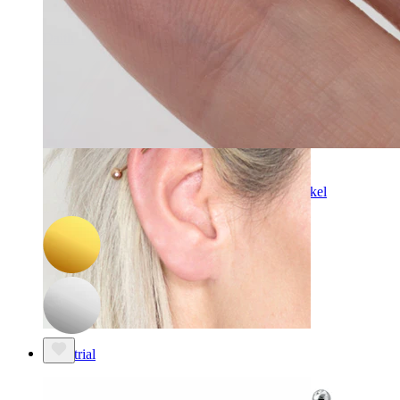
Daith
-15%
Bodymod Trend
Labret PTFE szárral, különböző formájú kövekkel
1.334 Ft
1.569 Ft
Industrial