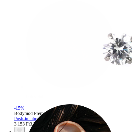
Industrial
-15%
Bodymod Premium
Push-in labret titánból, ragyogó kővel
3.153 Ft
3.709 Ft