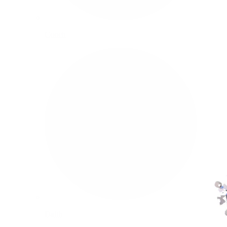
Conch
Daith