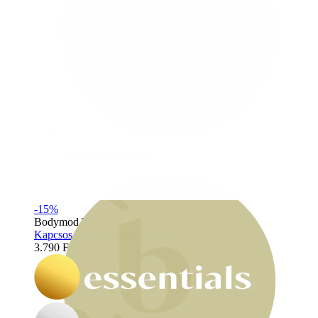
Bodymod Moments
-15%
Bodymod Trend
Kapcsos huggie karika titánból
3.790 Ft
4.459 Ft