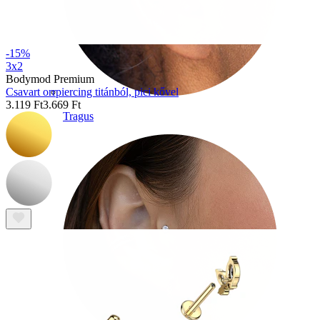
-15%
3x2
Bodymod Premium
Csavart orrpiercing titánból, pici kővel
3.119 Ft
3.669 Ft
Tragus