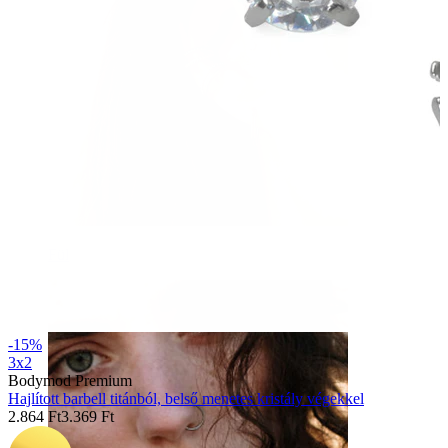
Fül
-15%
3x2
Bodymod Premium
Hajlított barbell titánból, belső menetes kristály végekkel
2.864 Ft
3.369 Ft