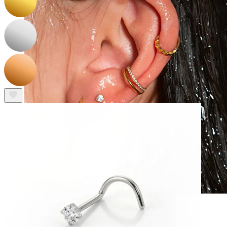
Vízálló
Fülpiercingek