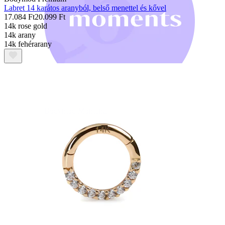
Labret 14 karátos aranyból, belső menettel és kővel
17.084 Ft
20.099 Ft
14k rose gold
14k arany
14k fehérarany
Bodymod Moments