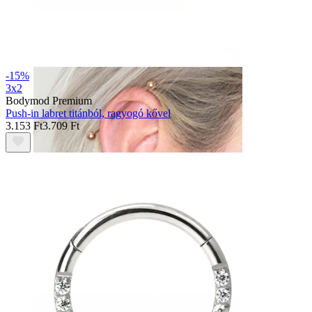
Daith
-15%
3x2
Bodymod Premium
Push-in labret titánból, ragyogó kővel
3.153 Ft
3.709 Ft
Industrial