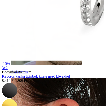
-15%
3x2
Bodymod Premium
Álékszerek
Kapcsos karika titánból, kifelé néző kövekkel
8.414 Ft
9.899 Ft