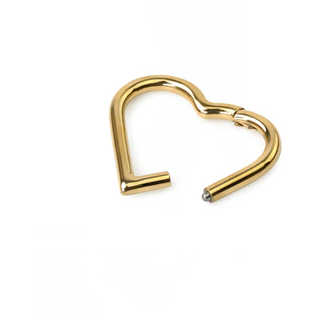
Mellbimbó