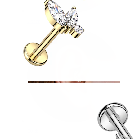
Conch
Daith