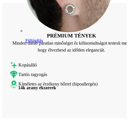
PRÉMIUM TÉNYEK
Fültágítás
Minden darab páratlan minőséget és kifinomultságot testesít meg
hogy élvezhesd az időtlen eleganciát.
Kopásálló
Tartós ragyogás
Kíméletes az érzékeny bőrrel (hipoallergén)
14k arany ékszerek
Vásárolj titánt!