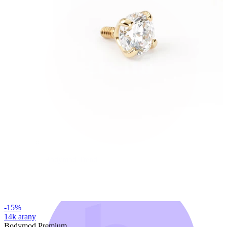
Bodymod Trend
-15%
14k arany
Bodymod Premium