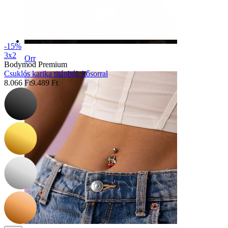
-15%
3x2
Orr
Bodymod Premium
Csuklós karika titánból, kősorral
8.066 Ft
9.489 Ft