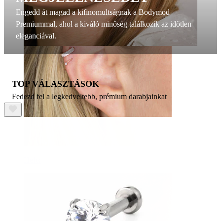
Engedd át magad a kifinomultságnak a Bodymod
Premiummal, ahol a kiváló minőség találkozik az időtlen
eleganciával.
TOP VÁLASZTÁSOK
Fedezd fel a legkedveltebb, prémium darabjainkat
Helix