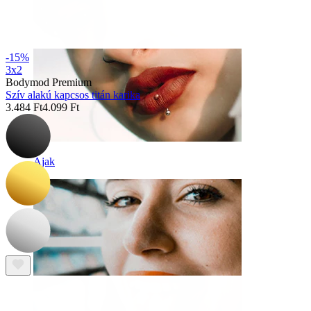
-15%
3x2
Bodymod Premium
Szív alakú kapcsos titán karika
3.484 Ft
4.099 Ft
Ajak