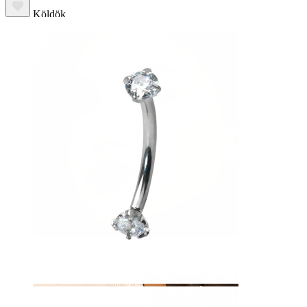
Köldök
Septum