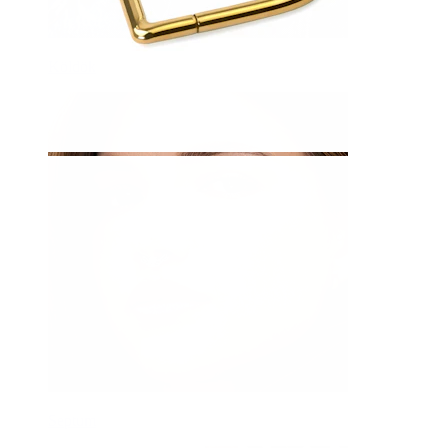
Köldök
Septum