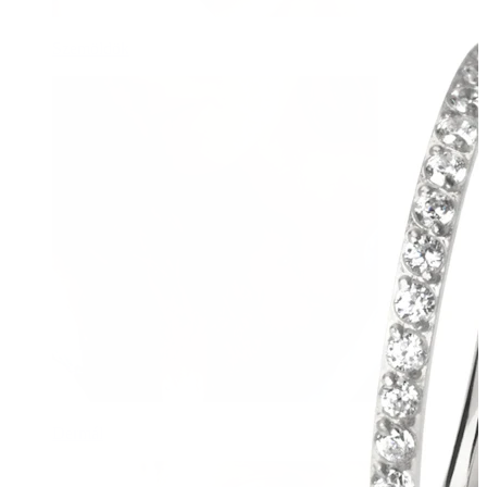
Szemöldök
Dermál