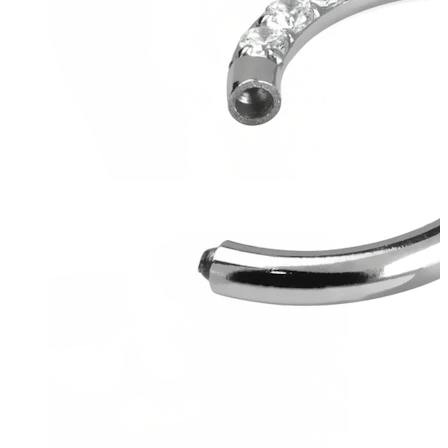
Fültágítás