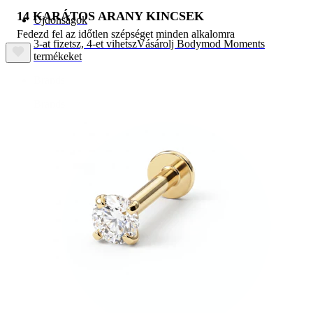
14 KARÁTOS ARANY KINCSEK
Újdonságok
Fedezd fel az időtlen szépséget minden alkalomra
3-at fizetsz, 4-et vihetsz
Vásárolj Bodymod Moments
termékeket
Brands
Brands