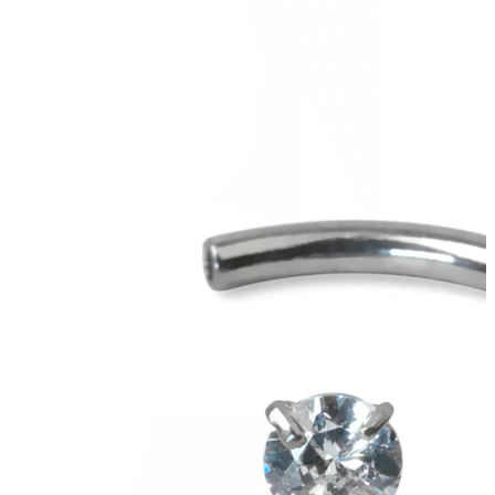
Mellbimbó
Vásárlás piercing szerint
Piercings