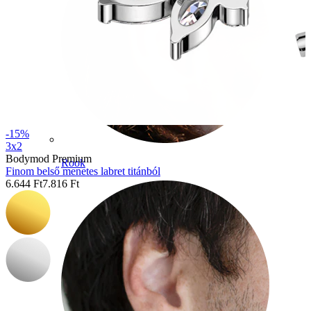
-15%
3x2
Bodymod Premium
Rook
Finom belső menetes labret titánból
6.644 Ft
7.816 Ft