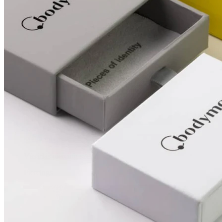
Mellbimbó
Vásárlás piercing szerint
Piercings