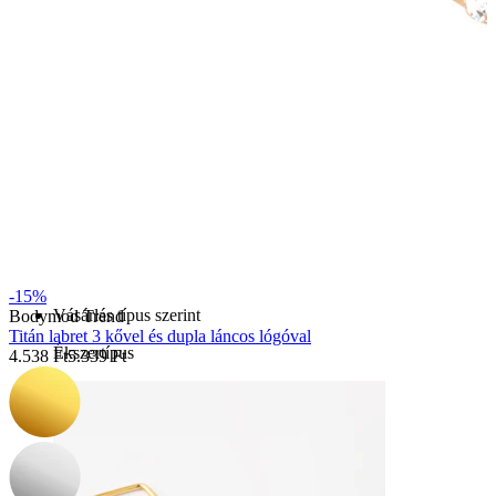
Bodymod Essentials
3-at fizetsz, 4-et vihetsz
-15%
Vásárlás típus szerint
Bodymod Trend
Titán labret 3 kővel és dupla láncos lógóval
Ékszertípus
4.538 Ft
5.339 Ft