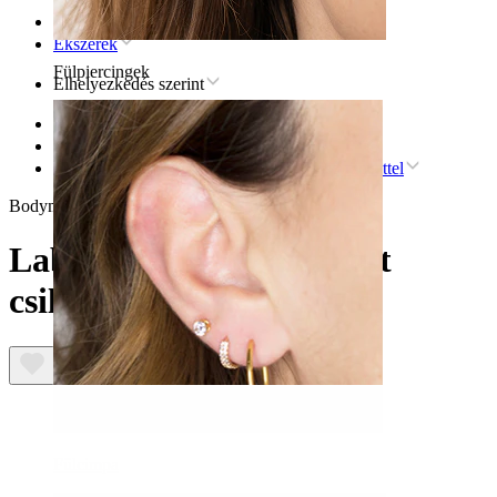
Kezdőlap
Ékszerek
Fülpiercingek
Elhelyezkedés szerint
Fül
Conch
Labret kövekkel kirakott csillaggal, belső menettel
Bodymod Trend
Labret kövekkel kirakott
csillaggal, belső menettel
Fülcimpa