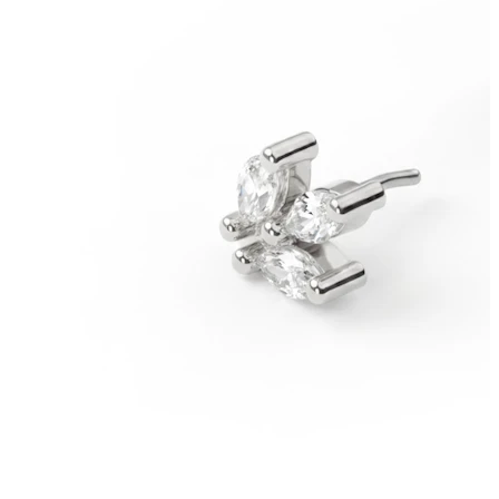
Újdonságok
3-at fizetsz, 4-et vihetsz
Vásárolj Bodymod Moments
termékeket
Brands
Brands