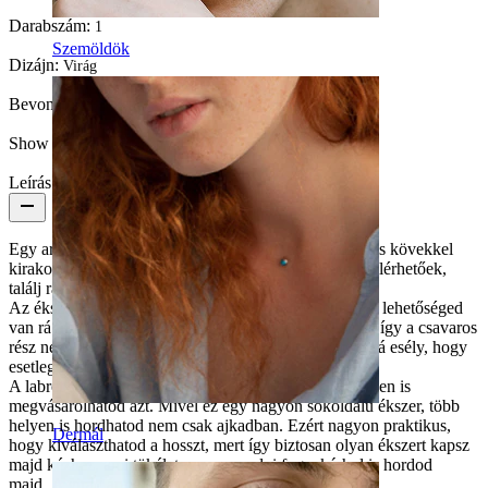
Darabszám:
1
Szemöldök
Dizájn:
Virág
Bevonatos az ékszer?:
Igen, az egész ékszer
Show pair option:
Igen
Leírás
Egy aranyos, nőies labretre találtál, amit egy csodás kis kövekkel
kirakott csillag forma díszít. A kövek több színben is elérhetőek,
találj rá kedvencedre.
Az ékszer orvosi acélból készült és belső menetes. Ha lehetőséged
van rá mindig belső menetes piercinget válassz, mivel így a csavaros
rész nem fog közvetlenül áthaladni bőrödön és nincs rá esély, hogy
esetleg felsérti azt.
A labret szárát is testreszabhatod, ugyanis több méretben is
megvásárolhatod azt. Mivel ez egy nagyon sokoldalú ékszer, több
helyen is hordhatod nem csak ajkadban. Ezért nagyon praktikus,
Dermál
hogy kiválaszthatod a hosszt, mert így biztosan olyan ékszert kapsz
majd kézhez, ami tökéletesen passzolni fog, akárhol is hordod
majd. A virág ármérője 6,4mm.