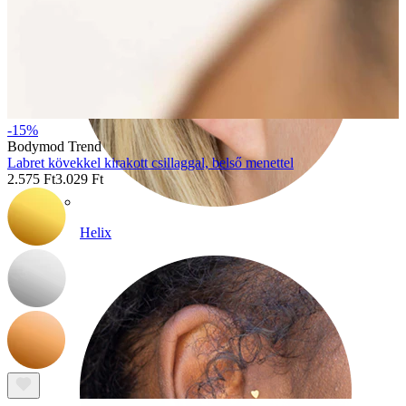
-15%
Bodymod Trend
Labret kövekkel kirakott csillaggal, belső menettel
2.575 Ft
3.029 Ft
Helix