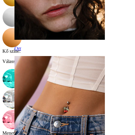
Orr
Kő színe
:
Válasszon Kő színe
Menetvastagság
: