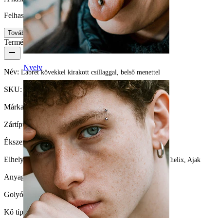
Felhasználóbarát
Tovább
Termék részletei
Nyelv
Név:
Labret kövekkel kirakott csillaggal, belső menettel
SKU:
Labret-113
Márka:
Bodymod Trend
Zártípus:
Belső menetes
Ékszertípus:
Labret, Lapos hátúak
Elhelyezkedés:
Tragus, Fülcimpa, Helix, Conch, Forward helix, Ajak
Anyag:
Orvosi acél / Sárgaréz
Golyó mérete:
6.5 mm.
Kő típusa:
Köbös cirkónia