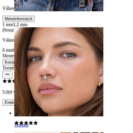
Válasszon Menetvastagság
Méretinformáció
Köldök
1 mm
1,2 mm
Hossz
:
Válasszon Hossz
6 mm
8 mm
Mennyiség: 1
Csere
Kosárba
Termékértékelések
5.0
(6 vélemény)
Értékelés írása
Rating
Septum