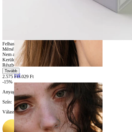
Felhasználóbarát
Mérsékelt használat
Nem alkalmas érzékeny bőrre
Kerüld a vizet
Részben tartós
Tovább
Fül
2.575 Ft
3.029 Ft
-15%
Anyag:
Orvosi acél / Sárgaréz
Szín
:
Válasszon Szín