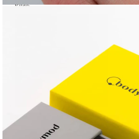
Köldök
Septum