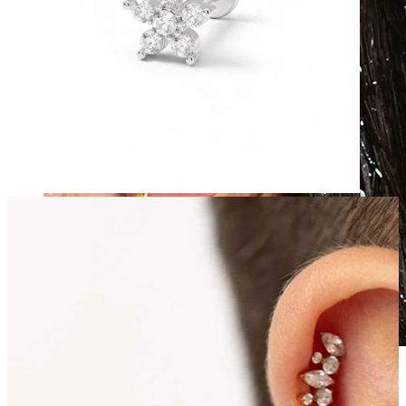
Vízálló
Fülpiercingek