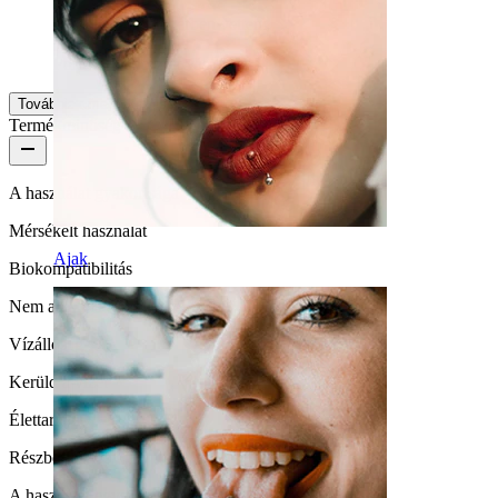
Nagyon szép, fehérben vettem.
Pdrn
Ellenőrzött vásárlás
Továbbiak megtekintése
Termékminőség
A használat gyakorisága
Mérsékelt használat
Ajak
Biokompatibilitás
Nem alkalmas érzékeny bőrre
Vízállóság
Kerüld a vizet
Élettartam
Részben tartós
A használat egyszerűsége