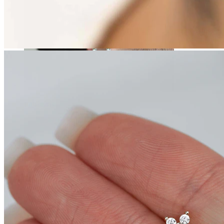
Fültágítás