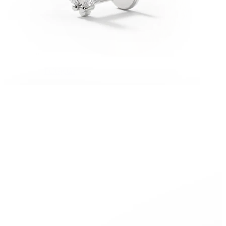
Fültágítás
14k arany ékszerek
Vásárolj titánt!