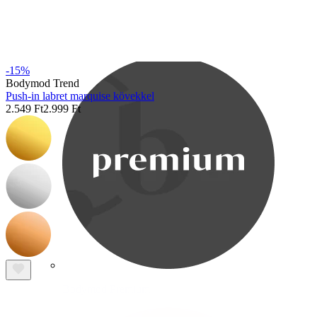
Bodymod Care
-15%
Bodymod Trend
Push-in labret marquise kövekkel
2.549 Ft
2.999 Ft
Bodymod Premium