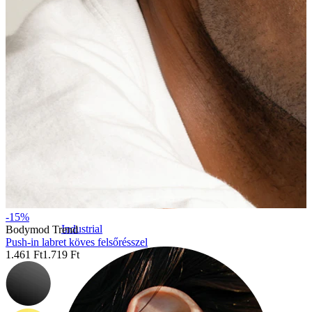
-15%
Industrial
Bodymod Trend
Push-in labret köves felsőrésszel
1.461 Ft
1.719 Ft