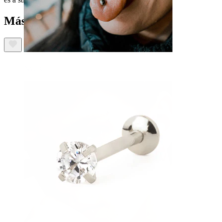
Mások ezeket is megvásárolták
Nyelv