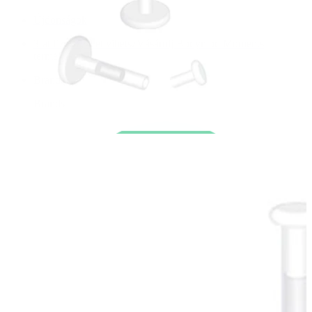
Újdonságok
3-at fizetsz, 4-et vihetsz
Vásárolj Bodymod Moments
termékeket
Brands
Brands