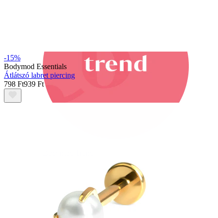
-15%
Bodymod Essentials
Átlátszó labret piercing
798 Ft
939 Ft
Bodymod Trend