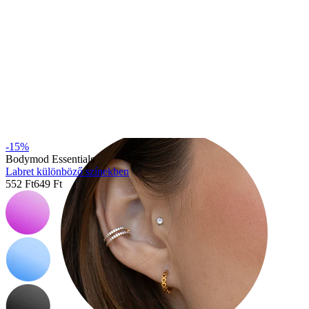
Tragus
-15%
Bodymod Essentials
Labret különböző színekben
552 Ft
649 Ft