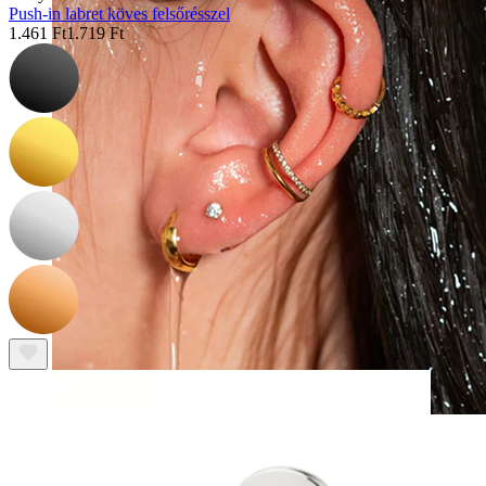
Push-in labret köves felsőrésszel
1.461 Ft
1.719 Ft
Vízálló
Fülpiercingek