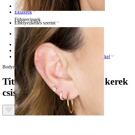
Kezdőlap
Ékszerek
Fülpiercingek
Elhelyezkedés szerint
Fül
Helix
Titán helix piercingékszer
Titán labret marquise és kerek csiszolású kövekkel
Bodymod Trend
Titán labret marquise és kerek
csiszolású kövekkel
Fülcimpa