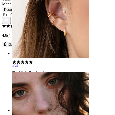
Mennyiség: 1
Csere
Kosárba
Termékértékelések
4.8
(4 vélemény)
Értékelés írása
Rating
Fül
Kiváló helix piercing.
Kiváló helix piercing.
Tijana
Ellenőrzött vásárlás
AI fordítás
Eredeti megjelenítése
Rating