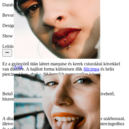
Darabszám:
1
Bevonatos az ékszer?:
Igen, az egész ékszer
Design Height:
16 mm
Show pair option:
Igen
Leírás
Ez a gyönyörű titán labret marquise és kerek csiszolású kövekkel
Ajak
van díszítve. A hajlíott forma különösen illik
fülcimpa
és helix
piercingekhez, ahol a fül formáját nagyszerűen követi.
Belső menetes, ezáltal kényelmesen behelyezhető és kivehető,
hiszen a menetes rész nem megy át a piercinglyukon.
A dísz teljes hosszúsága 16 mm. Elérhető 6 és 8 mm-es szárhosszal,
illetve arany és ezüst színben. Válaszd azt, amelyik a piercingedhez
és a stílusodhoz a legmegfelelőbb.