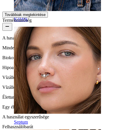
AI fordítás
Eredeti megjelenítése
Továbbiak megtekintése
Köldök
Termékminőség
A használat gyakorisága
Mindennapi használat
Biokompatibilitás
Hipoallergén
Vízállóság
Vízálló
Élettartam
Egy életen át kitarthat
A használat egyszerűsége
Septum
Felhasználóbarát