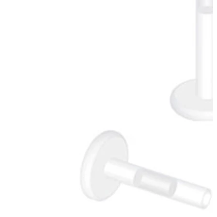
Bodymod Care
Bodymod Premium