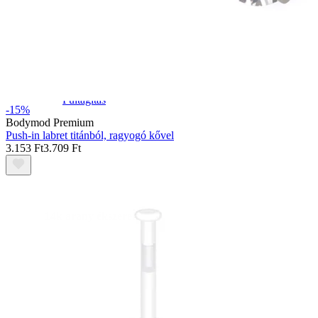
Fültágítás
-15%
Bodymod Premium
Push-in labret titánból, ragyogó kővel
3.153 Ft
3.709 Ft
14k arany ékszerek
Vásárolj titánt!