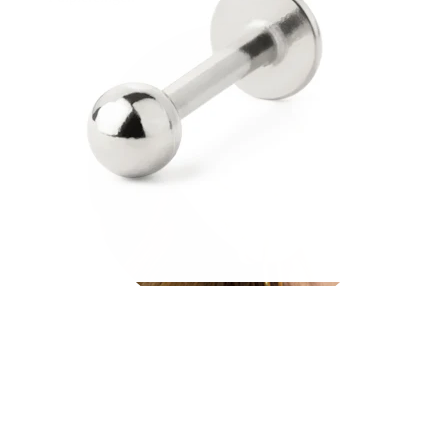
Fülcimpa