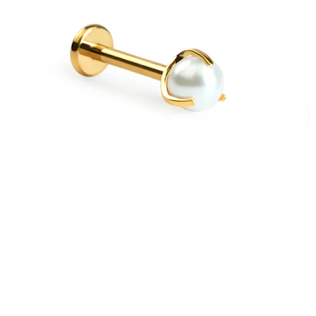
Bodymod Essentials
3-at fizetsz, 4-et vihetsz
Vásárlás típus szerint
Ékszertípus