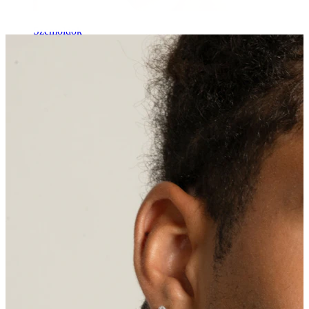
Szemöldök
Dermál