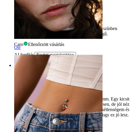
mesés
Ez a ékszer gyönyörű a helixben viselni. Arany színben
vettem, könnyen viselhető és nagyon jó minőségű.
Caro
Ellenőrzött vásárlás
Orr
AI fordítás
Eredeti megjelenítése
Rating
Nagyon szép
Nemrég kaptam ezt, és nagyon szép. Fényes 8 mm. Egy kicsit
nehéz rácsavarni, és még nem használtam rendesen, de jól néz
ki és jól illeszkedik. Korábban már volt szerencsétlenségem és
csalódásaim más termékekkel itt, de remélem, hogy ez jó lesz.
Ann
Ellenőrzött vásárlás