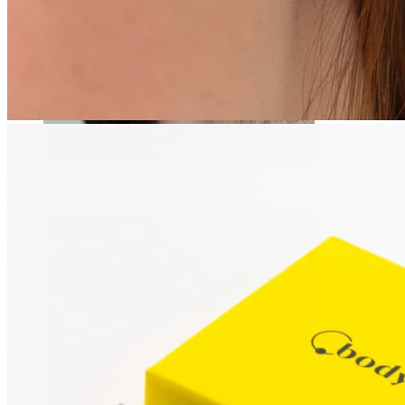
Fültágítás