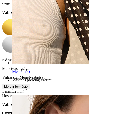
Szín
:
Válasszon Szín
Kő színe:
Átlátszó
Menetvastagság
:
Mellbimbó
Válasszon Menetvastagság
Vásárlás piercing szerint
Méretinformáció
Piercings
1 mm
1,2 mm
Hossz
:
Válasszon Hossz
6 mm
8 mm