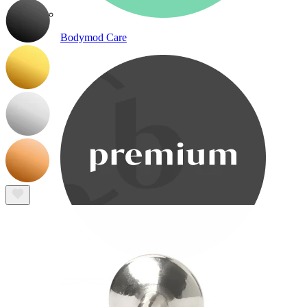
Bodymod Care
Bodymod Premium