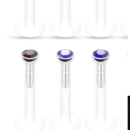
Álékszerek