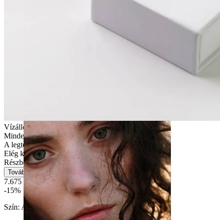
Fültágítás
Vízálló
Mindennapi használat
A legtöbb bőrtípusra alkalmas
Elég könnyű
Részben tartós
Tovább
7.675 Ft
9.029 Ft
-15%
Szín:
Arany