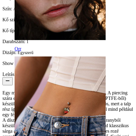
Szín:
Arany
Kő színe:
Átlátszó
Kő típusa:
Köbös cirkónia
Darabszám:
1
Orr
Dizájn:
Egyszerű
Show pair option:
Igen
Leírás
Egy mindenkihez illő, nagyon aranyos labretre találtál. A piercing
szára egy különleges, puha és rugalmas műanyagból (PTFE-ből)
készült. Ez a szár a lebretek esetében rendkívül előnyös, mert a talp
rész így sokkal kíméletes lesz fogínyeddel és fogaiddal mind például
egy fémes alapú piercing.
A díszítő fej rész nagyon exklúzív, hiszen 14 karátos aranyból
készült és több variációban is elérhető. Megrendelheted klasszikus
sárga aranyból, elegáns fehér aranyból vagy rózsaszínes rozé