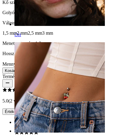
Kő színe:
Átlátszó
Golyóméret
:
Válasszon Golyóméret
1,5 mm
2 mm
2,5 mm
3 mm
Orr
Menetvastagság:
1,2 mm
Hossz:
8 mm
Mennyiség: 1
Csere
Kosárba
Termékértékelések
5.0
(2 vélemény)
Értékelés írása
Rating