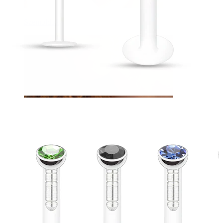
Szemöldök
Dermál