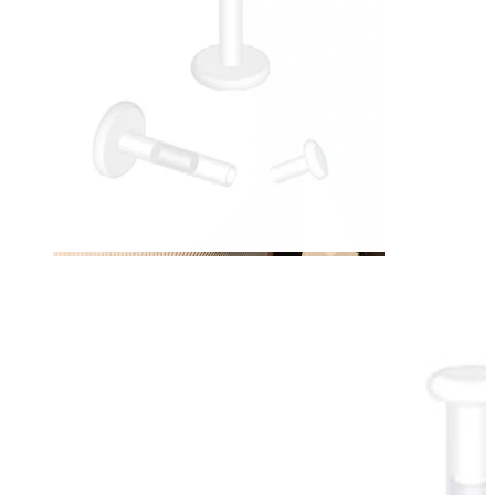
Mellbimbó