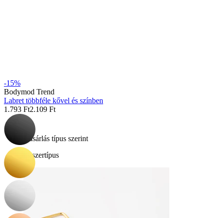
Bodymod Essentials
-15%
Bodymod Trend
Labret többféle kővel és színben
3-at fizetsz, 4-et vihetsz
1.793 Ft
2.109 Ft
Vásárlás típus szerint
Ékszertípus