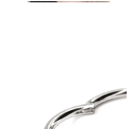
Fültágítás
14k arany ékszerek
Vásárolj titánt!