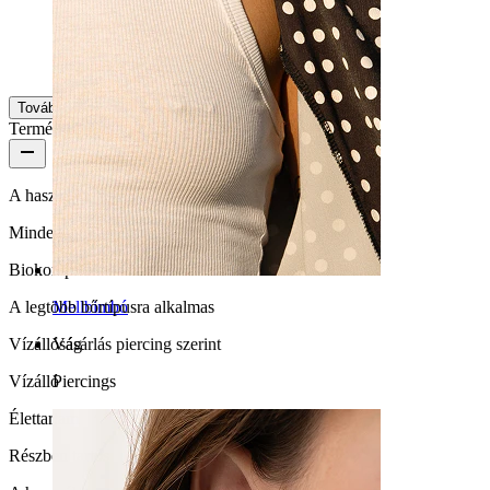
Melo
Ellenőrzött vásárlás
AI fordítás
Eredeti megjelenítése
Továbbiak megtekintése
Termékminőség
A használat gyakorisága
Mindennapi használat
Biokompatibilitás
A legtöbb bőrtípusra alkalmas
Mellbimbó
Vízállóság
Vásárlás piercing szerint
Vízálló
Piercings
Élettartam
Részben tartós