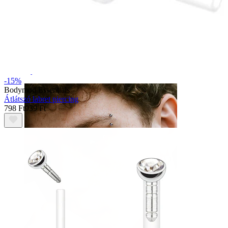
Nyelv
-15%
Bodymod Essentials
Átlátszó labret piercing
798 Ft
939 Ft