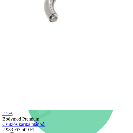
Újdonságok
3-at fizetsz, 4-et vihetsz
Vásárolj Bodymod Moments
termékeket
Brands
Brands
-15%
Bodymod Premium
Csuklós karika titánból
2.983 Ft
3.509 Ft