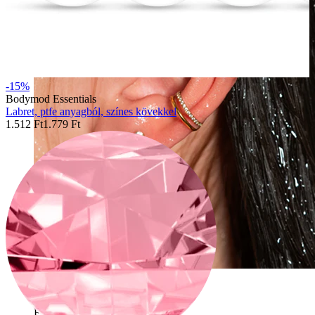
-15%
Bodymod Essentials
Labret, ptfe anyagból, színes kövekkel
1.512 Ft
1.779 Ft
Vízálló
Fülpiercingek