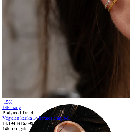
Industrial
-15%
14k arany
Bodymod Trend
Végtelen karika 14 karátos aranyból
14.194 Ft
16.699 Ft
14k rose gold