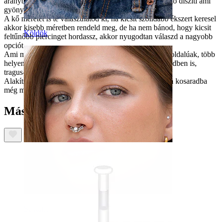
aranyból is. Mindegyik modellt egy fazettás, csiszolt kő díszíti ami
gyönyörűen csillog, amint fény éri.
A kő méretét is te választhatod ki, ha kicsit szolidabb ékszert keresel
akkor kisebb méretben rendeld meg, de ha nem bánod, hogy kicsit
Köldök
feltűnőbb piercinget hordassz, akkor nyugodtan válaszd a nagyobb
opciót.
Ami még különleges a labretekben, hogy nagyon sokoldalúak, több
helyen is tudod őket hordani. Hordhatóak például füledben is,
tragus- vagy helix piercingként.
Alakítsd kedvedre ezt a praktikus kis modellt és tedd a kosaradba
még ma!
Mások ezeket is megvásárolták
Septum