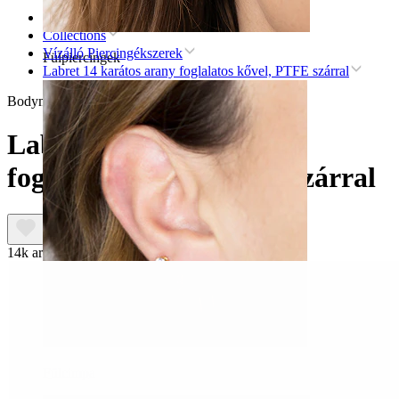
Kezdőlap
Collections
Vízálló Piercingékszerek
Fülpiercingek
Labret 14 karátos arany foglalatos kővel, PTFE szárral
Bodymod Premium
Labret 14 karátos arany
foglalatos kővel, PTFE szárral
14k arany
Fülcimpa