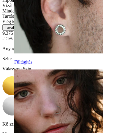
Hipoallergén
Vízálló
Mindennapi használat
Tartós
Elég könnyű
Tovább
9.375 Ft
11.029 Ft
-15%
Anyag:
Titán
Szín
:
Fültágítás
Válasszon Szín
Kő színe:
Átlátszó