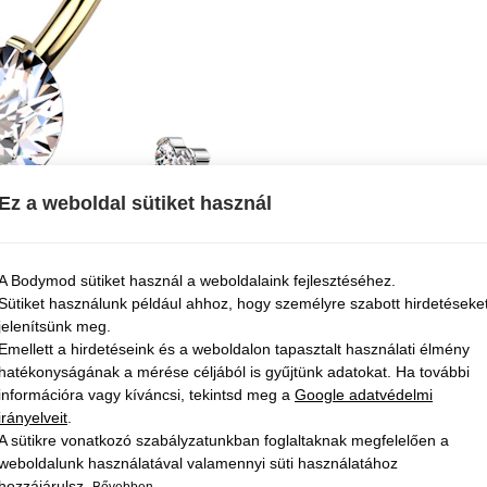
Ez a weboldal sütiket használ
A Bodymod sütiket használ a weboldalaink fejlesztéséhez.
Sütiket használunk például ahhoz, hogy személyre szabott hirdetéseke
jelenítsünk meg.
Emellett a hirdetéseink és a weboldalon tapasztalt használati élmény
hatékonyságának a mérése céljából is gyűjtünk adatokat. Ha további
információra vagy kíváncsi, tekintsd meg a
Google adatvédelmi
irányelveit
.
A sütikre vonatkozó szabályzatunkban foglaltaknak megfelelően a
weboldalunk használatával valamennyi süti használatához
hozzájárulsz.