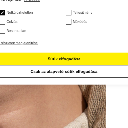
Bővebben
Nélkülözhetetlen
Teljesítmény
Célzás
Működés
Besorolatlan
Részletek megjelenítése
Sütik elfogadása
Csak az alapvető sütik elfogadása