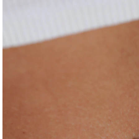
Fültágítás