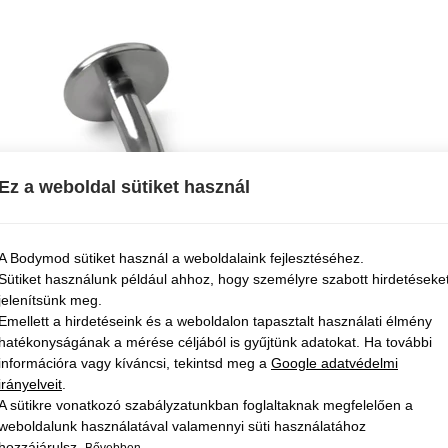
Ez a weboldal sütiket használ
A Bodymod sütiket használ a weboldalaink fejlesztéséhez.
Sütiket használunk például ahhoz, hogy személyre szabott hirdetéseke
jelenítsünk meg.
Emellett a hirdetéseink és a weboldalon tapasztalt használati élmény
hatékonyságának a mérése céljából is gyűjtünk adatokat. Ha további
információra vagy kíváncsi, tekintsd meg a
Google adatvédelmi
irányelveit
.
A sütikre vonatkozó szabályzatunkban foglaltaknak megfelelően a
weboldalunk használatával valamennyi süti használatához
hozzájárulsz.