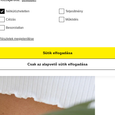
Bővebben
Nélkülözhetetlen
Teljesítmény
Célzás
Működés
Besorolatlan
Részletek megjelenítése
Sütik elfogadása
Csak az alapvető sütik elfogadása