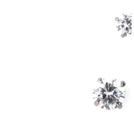
Fültágítás
14k arany ékszerek
Vásárolj titánt!