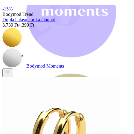
-15%
Bodymod Trend
Dupla hatású karika titánból
3.739 Ft
4.399 Ft
Bodymod Moments