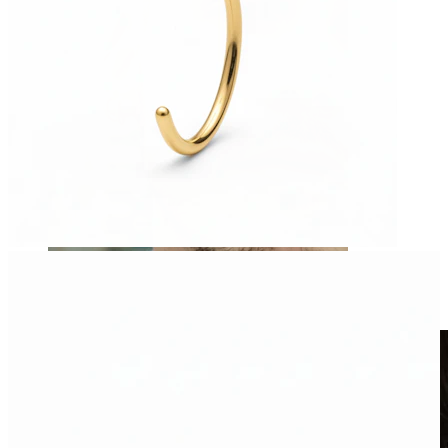
Álékszerek