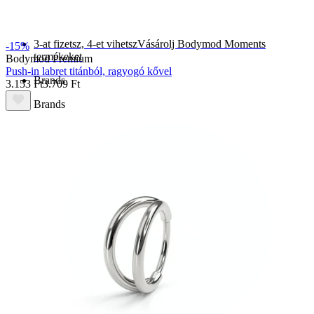
Újdonságok
3-at fizetsz, 4-et vihetsz
Vásárolj Bodymod Moments
-15%
termékeket
Bodymod Premium
Push-in labret titánból, ragyogó kővel
Brands
3.153 Ft
3.709 Ft
Brands