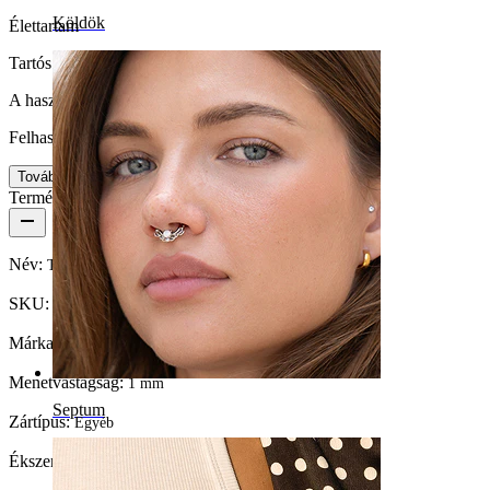
Köldök
Élettartam
Tartós
A használat egyszerűsége
Felhasználóbarát
Tovább
Termék részletei
Név:
Titán nyitott karika kővel
SKU:
Ring-253
Márka:
Bodymod Trend
Menetvastagság:
1 mm
Septum
Zártípus:
Egyéb
Ékszertípus:
Karika, Nyitott karika, Huggie