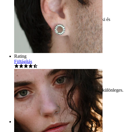
Szép!
Imádtam a nyitott gyűrűk koncepcióját, jól néz ki és
különböző.
Joana
Ellenőrzött vásárlás
AI fordítás
Eredeti megjelenítése
Rating
Fültágítás
Szép!
Imádom a nyitott karikák koncepcióját, szép és különleges.
Joana
Ellenőrzött vásárlás
AI fordítás
Eredeti megjelenítése
Rating