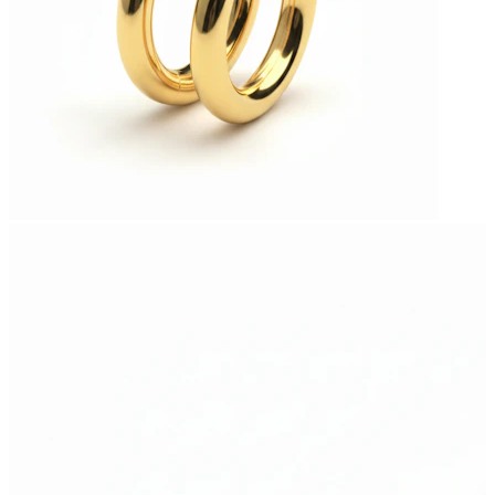
Bodymod Essentials
3-at fizetsz, 4-et vihetsz
Vásárlás típus szerint
Ékszertípus