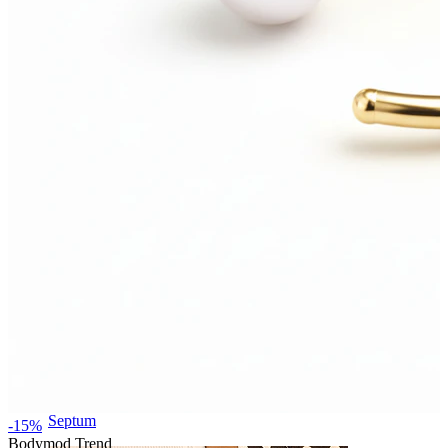
Köldök
Septum
-15%
Bodymod Trend