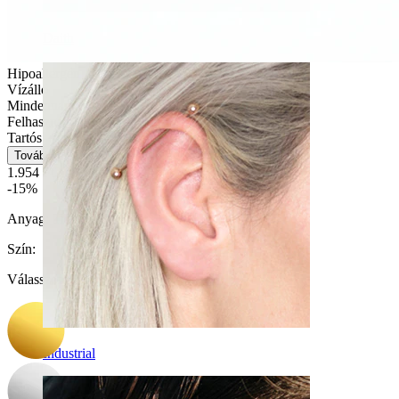
Daith
Hipoallergén
Vízálló
Mindennapi használat
Felhasználóbarát
Tartós
Tovább
1.954 Ft
2.299 Ft
-15%
Anyag:
Titán
Szín
:
Válasszon Szín
Industrial