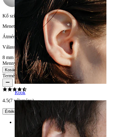
Kő színe:
Átlátszó
Menetvastagság:
1 mm
Átmérő
:
Válasszon Átmérő
8 mm
Mennyiség: 1
Csere
Kosárba
Termékértékelések
Rook
4.5
(7 vélemény)
Értékelés írása
Rating