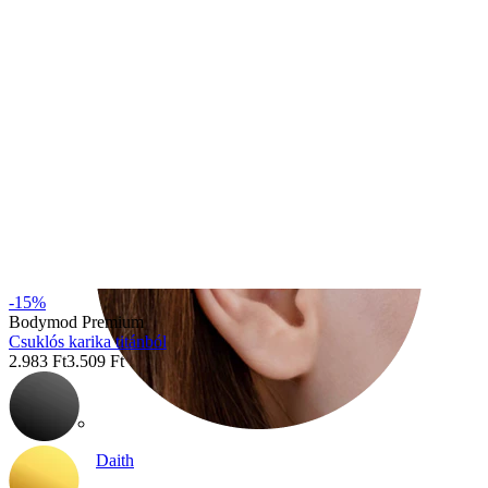
Conch
-15%
Bodymod Premium
Csuklós karika titánból
2.983 Ft
3.509 Ft
Daith