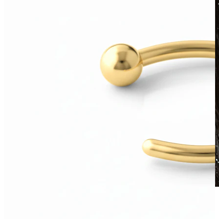
Vízálló
Fülpiercingek