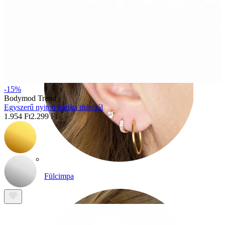
-15%
Bodymod Trend
Egyszerű nyitott karika titánból
1.954 Ft
2.299 Ft
Fülcimpa