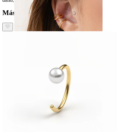
darab, amihez gondolkodás nélkül nyúlsz.
Mások ezeket is megvásárolták
Fül