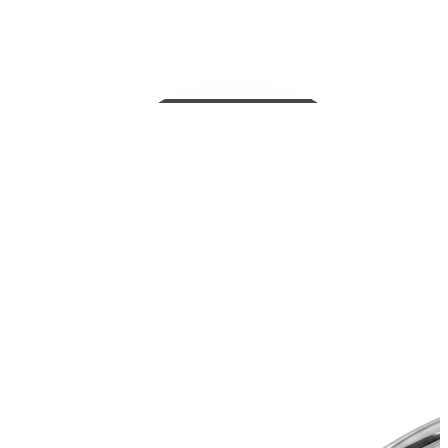
Bodymod Care
Bodymod Premium