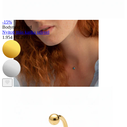
Szemöldök
-15%
Bodymod Trend
Nyitott titán karika szívvel
1.954 Ft
2.299 Ft
Dermál