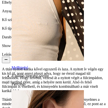
Elhelyezkedés:
Fülcimpa
Anyag:
Titán
Kő színe:
Átlátszó
Kő típusa:
Köbös cirkónia
Darabszám:
1
Show pair option:
Igen
Leírás
Mellbimbó
A titán nyitott karika kővel egyszerű és laza. A nyitott ív végén egy
kis kő ül, pont annyi pluszt adva, hogy ne érezd magad túl
Vásárlás piercing szerint
feltűnőnek. Hogy felvedd, vezesd át a nyitott végét a fülcimpádon,
majd fordítsd előre, amíg a helyére nem kerül. Alsó és felső
Piercings
fülcimpán is viselhető, és könnyedén kombinálható a már viselt
karikáiddal.
Titánból készült, hipoallergén, vízálló, strapabíró és kényelmes a
mindennapi viselethez. Arany- és ezüstszínben elérhető, ez pont az a