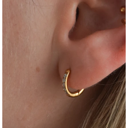
Fültágítás
14k arany ékszerek
Vásárolj titánt!