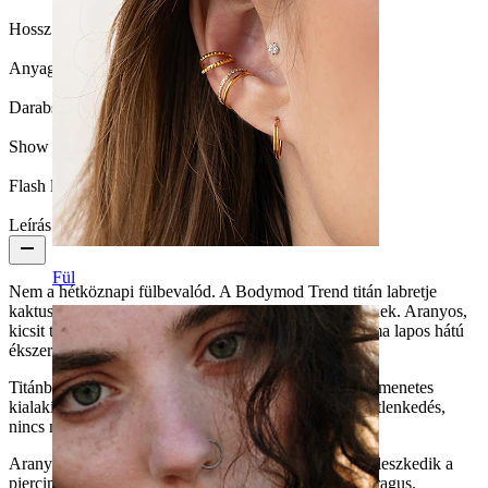
Hossz:
6 mm
Anyag:
Titán
Darabszám:
1
Show pair option:
Igen
Flash label:
3x2
Leírás
Fül
Nem a hétköznapi fülbevalód. A Bodymod Trend titán labretje
kaktusszal sivatagi hangulatot kölcsönöz piercingjeidnek. Aranyos,
kicsit tüskés lélekben, és sokkal menőbb, mint egy sima lapos hátú
ékszer.
Titánból készült, hipoallergén, vízálló és tartós. Belső menetes
kialakításával a lehető legbiztonságosabb. Nincs ügyetlenkedés,
nincs macera.
Arany vagy ezüst kivitelben elérhető, és tökéletesen illeszkedik a
piercingedbe, legyen az conch, helix,
fülcimpa
vagy tragus.