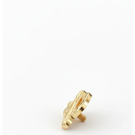
Szemöldök
Dermál