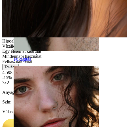
Hipoallergén
Vízálló
Egy életen át kitarthat
Mindennapi használat
Fültágítás
Felhasználóbarát
Tovább
4.598 Ft
5.409 Ft
-15%
3x2
Anyag:
Titán
Szín
:
Válasszon Szín