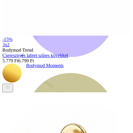
-15%
3x2
Bodymod Trend
Cseresznyés labret színes kövekkel
5.779 Ft
6.799 Ft
Bodymod Moments