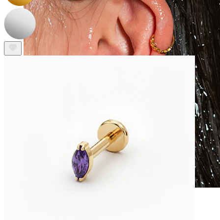
Vízálló
Fülpiercingek