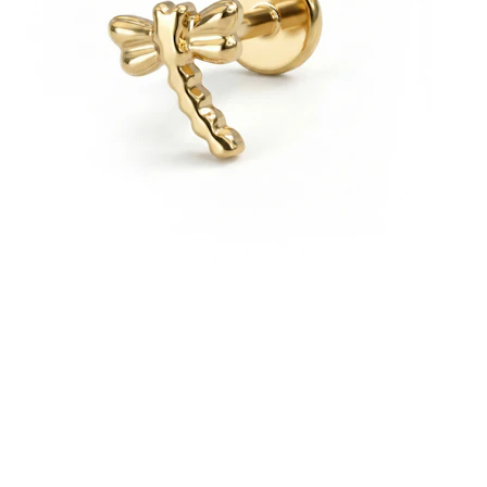
Bodymod Essentials
3-at fizetsz, 4-et vihetsz
Vásárlás típus szerint
Ékszertípus