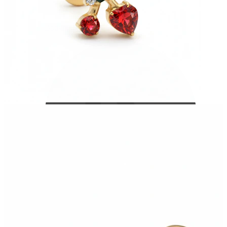
Bodymod Care
Bodymod Premium