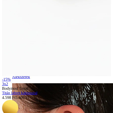
Álékszerek
-15%
3x2
Bodymod Trend
Titán labret kaktusszal
4.598 Ft
5.409 Ft