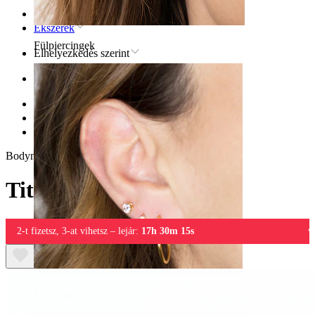
Kezdőlap
Ékszerek
Fülpiercingek
Elhelyezkedés szerint
Fül
Helix
Titán helix piercingékszer
Titán labret kaktusszal
Bodymod Trend
Titán labret kaktusszal
2-t fizetsz, 3-at vihetsz – lejár:
17h 30m 15s
Fülcimpa