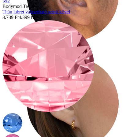
3x2
Bodymod Trend
Titán labret választható színű kővel
3.739 Ft
4.399 Ft
Tragus