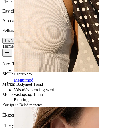
Élettartam
Egy életen át kitarthat
A használat egyszerűsége
Felhasználóbarát
Tovább
Termék részletei
Név:
Titán labret kaktusszal
SKU:
Labret-225
Mellbimbó
Márka:
Bodymod Trend
Vásárlás piercing szerint
Menetvastagság:
1 mm
Piercings
Zártípus:
Belső menetes
Ékszertípus:
Labret, Lapos hátúak
Elhelyezkedés:
Tragus, Fülcimpa, Helix, Conch