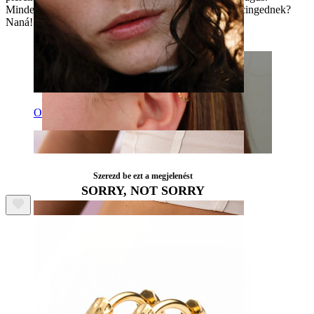
Mindennapi viselet? Elintézve. Egy kis ragyogás piercingednek?
Naná!
Orr
Szerezd be ezt a megjelenést
SORRY, NOT SORRY