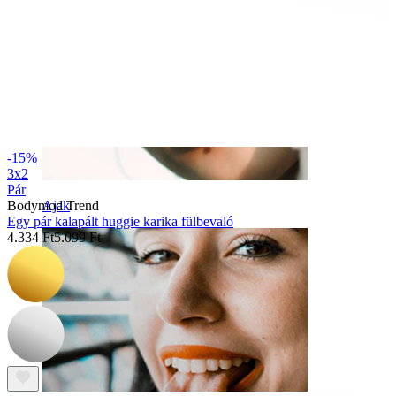
-15%
3x2
Pár
Ajak
Bodymod Trend
Egy pár kalapált huggie karika fülbevaló
4.334 Ft
5.099 Ft