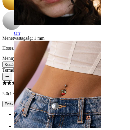
Orr
Menetvastagság:
1 mm
Hossz:
6 mm
Mennyiség: 1
Csere
Kosárba
Termékértékelések
5.0
(1 vélemény)
Értékelés írása
Rating