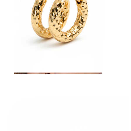
Köldök
Septum