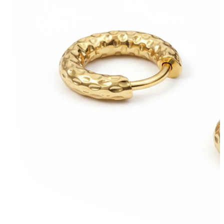
Mellbimbó