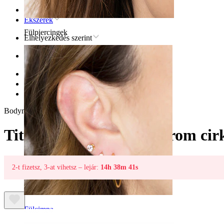
Kezdőlap
Ékszerek
Fülpiercingek
Elhelyezkedés szerint
Fül
Helix
Titán helix piercingékszer
Titán kapcsos karika három cirkónia kővel
Bodymod Premium
Titán kapcsos karika három cir
2-t fizetsz, 3-at vihetsz – lejár:
14h 38m 41s
Fülcimpa