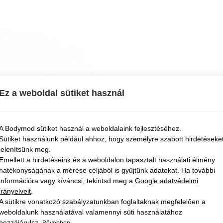
Ez a weboldal sütiket használ
A Bodymod sütiket használ a weboldalaink fejlesztéséhez.
Sütiket használunk például ahhoz, hogy személyre szabott hirdetéseke
jelenítsünk meg.
Emellett a hirdetéseink és a weboldalon tapasztalt használati élmény
hatékonyságának a mérése céljából is gyűjtünk adatokat. Ha további
információra vagy kíváncsi, tekintsd meg a
Google adatvédelmi
irányelveit
.
A sütikre vonatkozó szabályzatunkban foglaltaknak megfelelően a
weboldalunk használatával valamennyi süti használatához
hozzájárulsz.