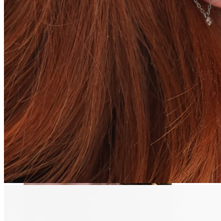
Fültágítás