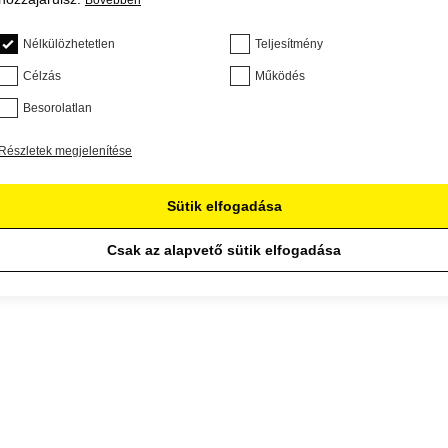
Bővebben
Nélkülözhetetlen
Teljesítmény
Célzás
Működés
Besorolatlan
Részletek megjelenítése
Sütik elfogadása
Csak az alapvető sütik elfogadása