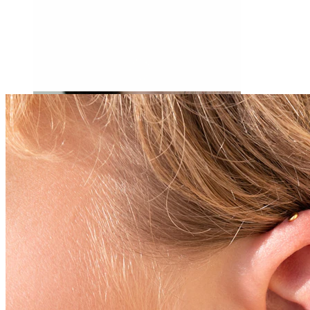
Fültágítás