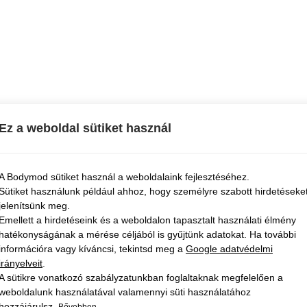
Ez a weboldal sütiket használ
A Bodymod sütiket használ a weboldalaink fejlesztéséhez.
Sütiket használunk például ahhoz, hogy személyre szabott hirdetéseke
jelenítsünk meg.
Emellett a hirdetéseink és a weboldalon tapasztalt használati élmény
hatékonyságának a mérése céljából is gyűjtünk adatokat. Ha további
információra vagy kíváncsi, tekintsd meg a
Google adatvédelmi
irányelveit
.
A sütikre vonatkozó szabályzatunkban foglaltaknak megfelelően a
weboldalunk használatával valamennyi süti használatához
hozzájárulsz.