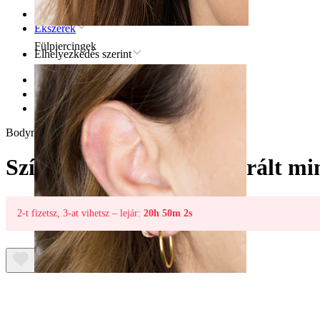
Kezdőlap
Ékszerek
Fülpiercingek
Elhelyezkedés szerint
Ajak
Titán ajakpiercingékszerek
Szívformájú labret textúrált mintával
Bodymod Trend
Szívformájú labret textúrált mi
2-t fizetsz, 3-at vihetsz – lejár:
20h 50m 2s
Fülcimpa