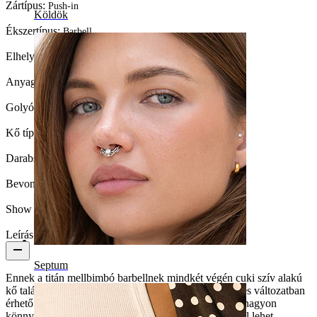
Zártípus:
Push-in
Köldök
Ékszertípus:
Barbell
Elhelyezkedés:
Mellbimbó
Anyag:
Titán
Golyó mérete:
5 mm.
Kő típusa:
Köbös cirkónia
Darabszám:
1
Bevonatos az ékszer?:
Igen, az egész ékszer
Show pair option:
Igen
Leírás
Septum
Ennek a titán mellbimbó barbellnek mindkét végén cuki szív alakú
kő található. Átlátszó, piros és rózsaszín cirkónia köves változatban
érhető el. Ez a barbell push-in zárral rendelkezik, így nagyon
könnyű behelyezni és zárni. Különböző méretek közül lehet