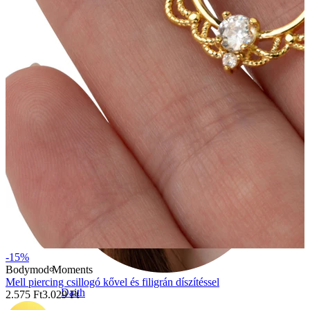
Conch
-15%
Bodymod Moments
Mell piercing csillogó kővel és filigrán díszítéssel
Daith
2.575 Ft
3.029 Ft