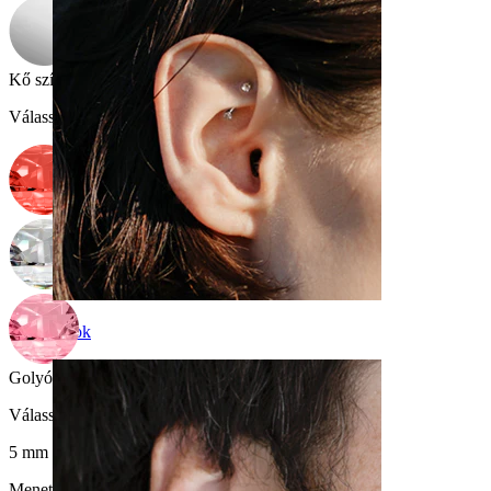
Kő színe
:
Válasszon Kő színe
Rook
Golyóméret
:
Válasszon Golyóméret
5 mm
Menetvastagság:
1,6 mm