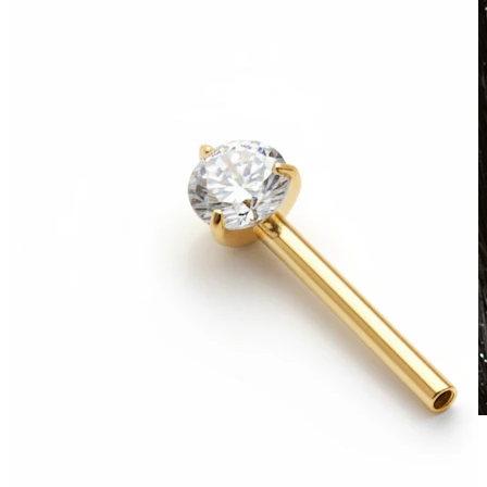
Vízálló
Fülpiercingek