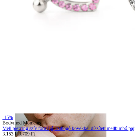
Nyelv
-15%
Bodymod Moments
Mell piercing szív formájú, csillogó kövekkel díszített mellbimbó pajz
3.153 Ft
3.709 Ft