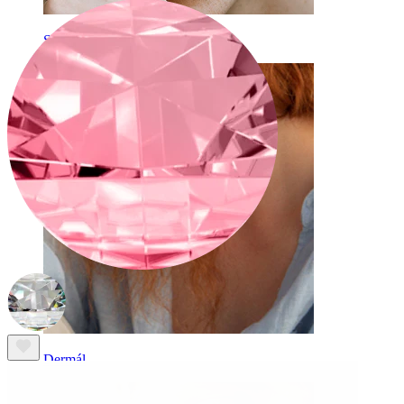
Szemöldök
Dermál