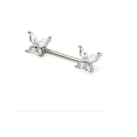
Bodymod Essentials
3-at fizetsz, 4-et vihetsz
Vásárlás típus szerint
Ékszertípus