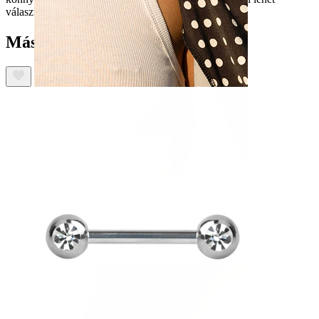
választani.
Mások ezeket is megvásárolták
Mellbimbó
Vásárlás piercing szerint
Piercings