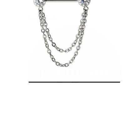
Bodymod Care
Bodymod Premium