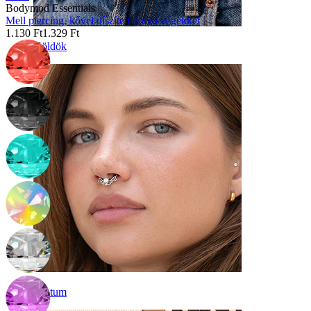
Bodymod Essentials
Mell piercing, kővel díszített golyó végekkel
1.130 Ft
1.329 Ft
Köldök
Septum