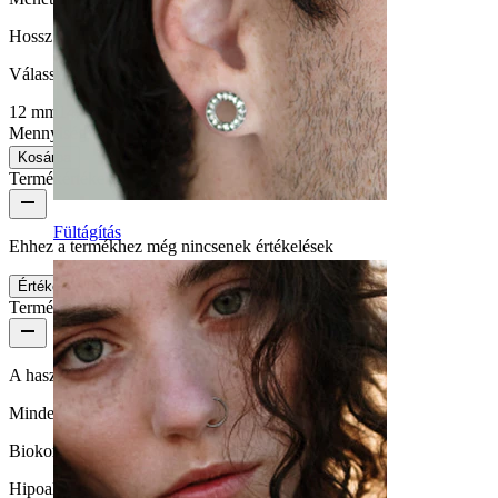
Hossz
:
Válasszon Hossz
12 mm
14 mm
16 mm
Mennyiség: 1
Csere
Kosárba
Termékértékelések
Fültágítás
Ehhez a termékhez még nincsenek értékelések
Értékelés írása
Termékminőség
A használat gyakorisága
Mindennapi használat
Biokompatibilitás
Hipoallergén