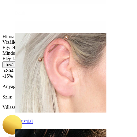
Daith
Hipoallergén
Vízálló
Egy életen át kitarthat
Mindennapi használat
Elég könnyű
Tovább
5.864 Ft
6.899 Ft
-15%
Anyag:
Titán
Szín
:
Válasszon Szín
Industrial