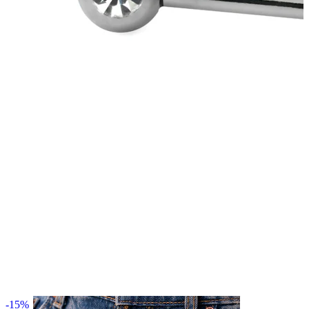
Orr
-15%