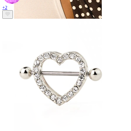
+2
Mellbimbó