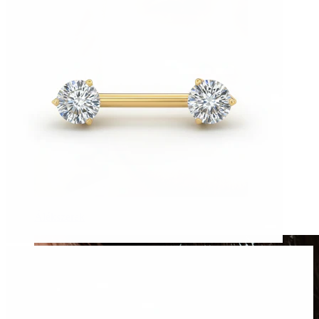
Álékszerek