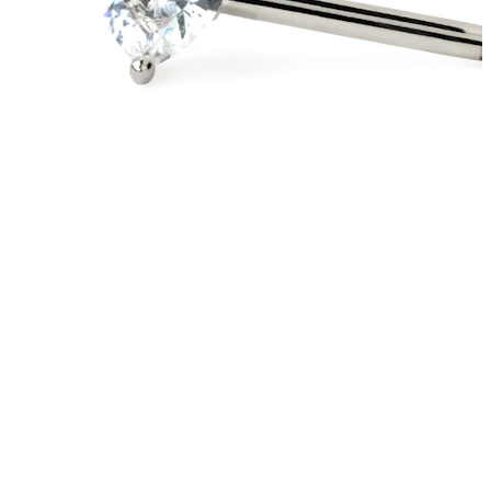
Fültágítás
14k arany ékszerek
Vásárolj titánt!