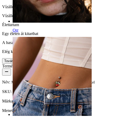
Vízállóság
Vízálló
Élettartam
Orr
Egy életen át kitarthat
A használat egyszerűsége
Elég könnyű
Tovább
Termék részletei
Név:
Mellbimbó barbell titánból szív alakú cirkónia kövekkel
SKU:
Nipple-123
Márka:
Bodymod Premium
Menetvastagság:
1,6 mm