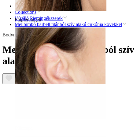
Kezdőlap
Collections
Vízálló Piercingékszerek
Fülpiercingek
Mellbimbó barbell titánból szív alakú cirkónia kövekkel
Bodymod Premium
Mellbimbó barbell titánból szív
alakú cirkónia kövekkel
Fülcimpa