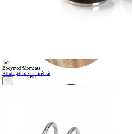
3x2
Bodymod Moments
Álfültágító orvosi acélból
Helix