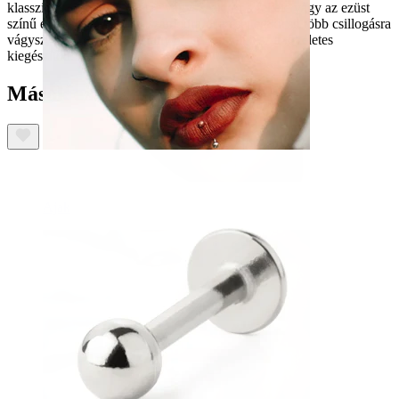
klasszikusabb megjelenésre vágysz, akkor a fekete vagy az ezüst
színű ékszer a megfelelő számodra. Ha esetleg kicsit több csillogásra
vágysz, akkor pedig az arany színű modell lesz a tökéletes
kiegészítőd.
Mások ezeket is megvásárolták
Ajak