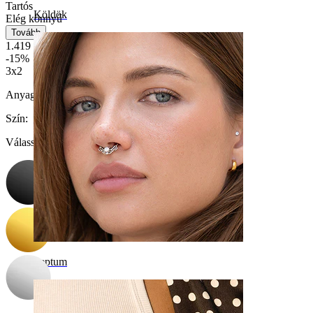
Tartós
Köldök
Elég könnyű
Tovább
1.419 Ft
1.669 Ft
-15%
3x2
Anyag:
Orvosi acél
Szín
:
Válasszon Szín
Septum