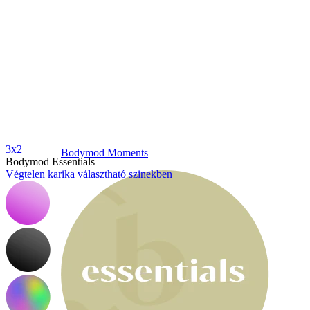
3x2
Bodymod Moments
Bodymod Essentials
Végtelen karika választható szinekben