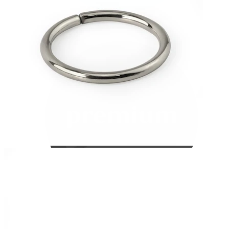
Bodymod Care
Bodymod Premium