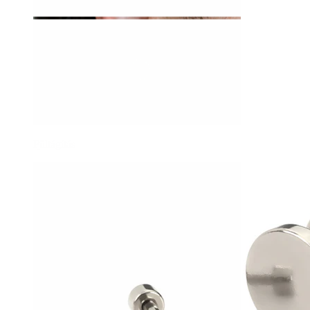
Fültágítás