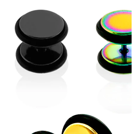
Fültágítás
14k arany ékszerek
Vásárolj titánt!