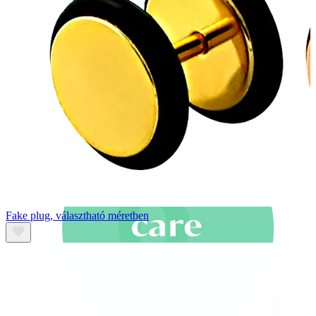
Újdonságok
3-at fizetsz, 4-et vihetsz
Vásárolj Bodymod Moments
termékeket
Brands
Brands
Fake plug, választható méretben