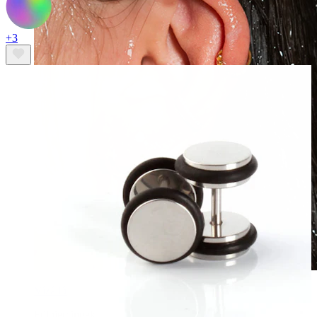
+3
Vízálló
Fülpiercingek