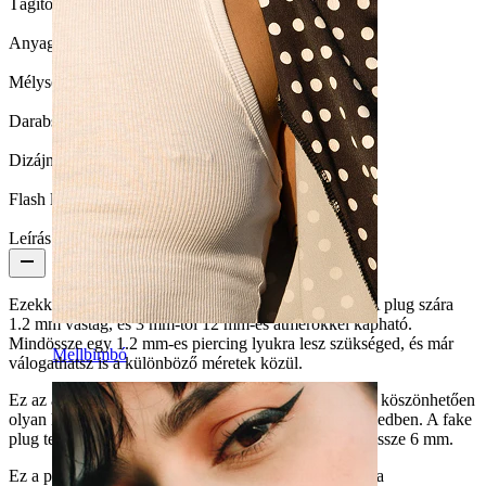
Tágító átmérője:
3 mm.
Anyag:
Orvosi acél
Mélység:
12 mm.
Darabszám:
1
Dizájn:
Egyszerű
Flash label:
3x2
Leírás
Ezekkel a fake plugokkal nincs szükség fültágításra. A plug szára
1.2 mm vastag, és 3 mm-től 12 mm-es átmérőkkel kapható.
Mindössze egy 1.2 mm-es piercing lyukra lesz szükséged, és már
Mellbimbó
válogathatsz is a különböző méretek közül.
Ez az álfültágító orvosi acélból készült, és dizájnjának köszönhetően
olyan hatást kelt, mintha egy igazi fültágító lenne a füledben. A fake
plug teljes hossza 12 mm, de a fülben lévő rész mindössze 6 mm.
Ez a plug kapható fekete, ezüst és arany színekben. Ha