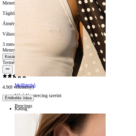
Menetvastagság:
1,2 mm
Tágító átmérője:
3 mm.
Átmérő
:
Válasszon Átmérő
3 mm
4 mm
5 mm
6 mm
8 mm
10 mm
12 mm
14 mm
Mennyiség: 1
Csere
Kosárba
Termékértékelések
Mellbimbó
4.9
(8 vélemény)
Vásárlás piercing szerint
Értékelés írása
Piercings
Rating
Micsoda báj!