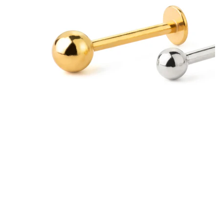
Szemöldök
Dermál