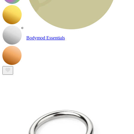
Bodymod Essentials
3-at fizetsz, 4-et vihetsz
Vásárlás típus szerint
Ékszertípus