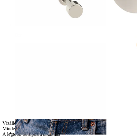
Orr
Vízálló
Mindennapi használat
A legtöbb bőrtípusra alkalmas