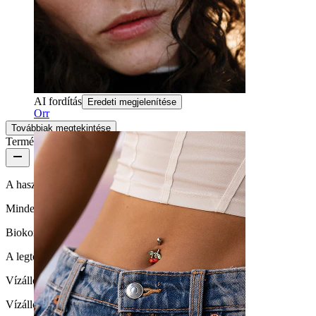
Áru megfelel
Nagyon ajánlom, jól megcsinálva.
Klaudia
Ellenőrzött vásárlás
AI fordítás
Eredeti megjelenítése
Orr
Továbbiak megtekintése
Termékminőség
A használat gyakorisága
Mindennapi használat
Biokompatibilitás
A legtöbb bőrtípusra alkalmas
Vízállóság
Vízálló