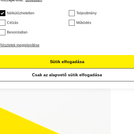
Bővebben
Nélkülözhetetlen
Teljesítmény
Célzás
Működés
Besorolatlan
Részletek megjelenítése
Sütik elfogadása
Csak az alapvető sütik elfogadása