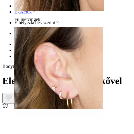
Kezdőlap
Ékszerek
Fülpiercingek
Elhelyezkedés szerint
Fül
Helix
Titán helix piercingékszer
Elegáns titán labret két kővel
Bodymod Premium
Elegáns titán labret két kővel
ÚJ
Fülcimpa