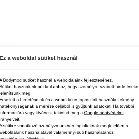
Ez a weboldal sütiket használ
A Bodymod sütiket használ a weboldalaink fejlesztéséhez.
Sütiket használunk például ahhoz, hogy személyre szabott hirdetéseke
jelenítsünk meg.
Emellett a hirdetéseink és a weboldalon tapasztalt használati élmény
hatékonyságának a mérése céljából is gyűjtünk adatokat. Ha további
információra vagy kíváncsi, tekintsd meg a
Google adatvédelmi
irányelveit
.
A sütikre vonatkozó szabályzatunkban foglaltaknak megfelelően a
weboldalunk használatával valamennyi süti használatához
hozzájárulsz.