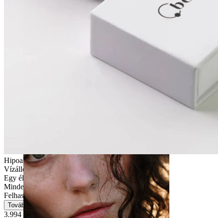
Fültágítás
Hipoallergén
Vízálló
Egy életen át kitarthat
Mindennapi használat
Felhasználóbarát
Tovább
3.994 Ft
4.699 Ft