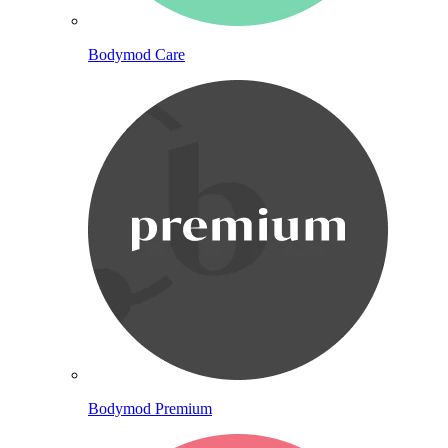
Bodymod Care
Bodymod Premium