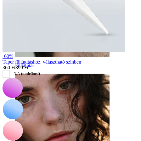
-60%
Taper fültágításhoz, választható színben
Fültágítás
360 Ft
899 Ft
N/A
(undefined)