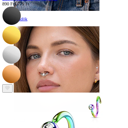
890 Ft
1.779 Ft
Köldök
Septum