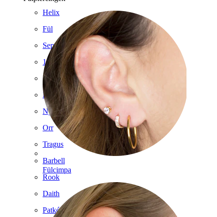
Helix
Fül
Septum
14k Arany
Álékszerek
Labret
Nyelv
Orr
Tragus
Barbell
Fülcimpa
Rook
Daith
Patkó