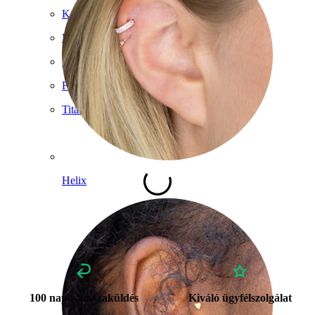
Karika
Eszközök
Banán
Fülcimpa
Titán
Helix
100 napos visszaküldés
Kiváló ügyfélszolgálat