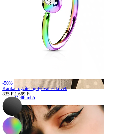
-50%
Karika rögzített golyóval és kővel.
835 Ft
1.669 Ft
Mellbimbó