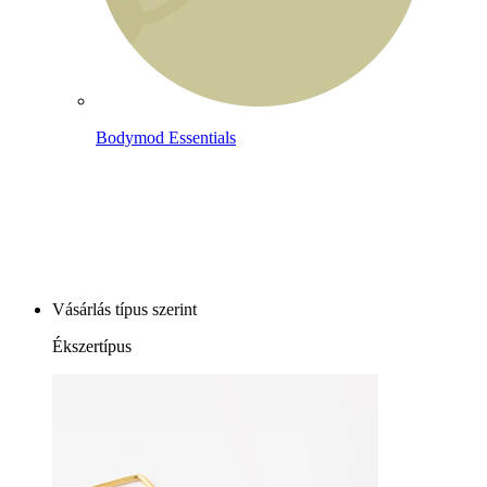
Bodymod Essentials
3-at fizetsz, 4-et vihetsz
Vásárlás típus szerint
Ékszertípus