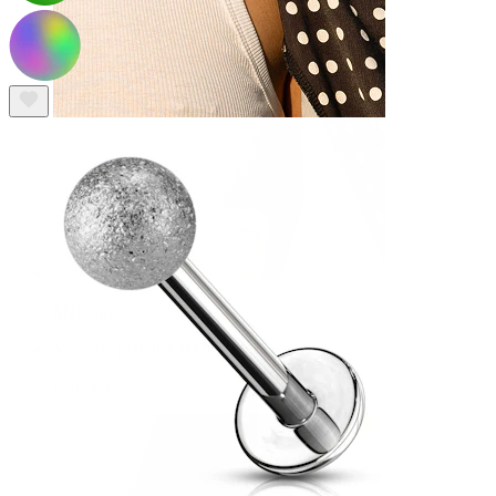
Mellbimbó
Vásárlás piercing szerint
Piercings