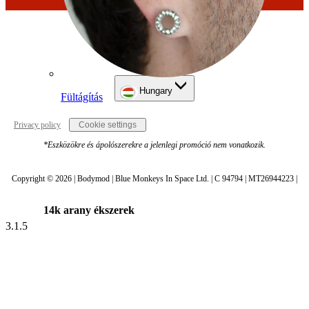
Hungary
Fültágítás
Privacy policy
Cookie settings
*Eszközökre és ápolószerekre a jelenlegi promóció nem vonatkozik.
Copyright © 2026 | Bodymod | Blue Monkeys In Space Ltd. | C 94794 | MT26944223 |
14k arany ékszerek
3.1.5
Vásárolj titánt!