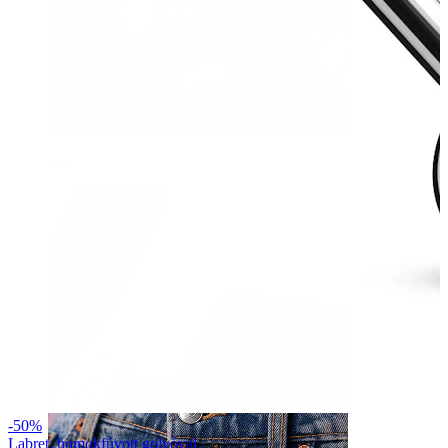
Orr
-50%
Labret, homokfúvott golyóval.