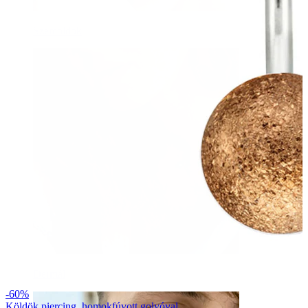
Szemöldök
Dermál
-60%
Köldök piercing, homokfúvott golyóval