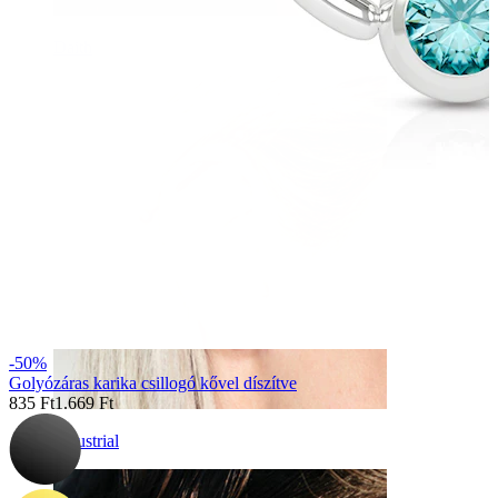
Daith
-50%
Golyózáras karika csillogó kővel díszítve
835 Ft
1.669 Ft
Industrial