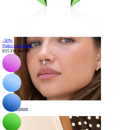
Köldök
-50%
Patkó tüskékkel.
835 Ft
1.669 Ft
Septum