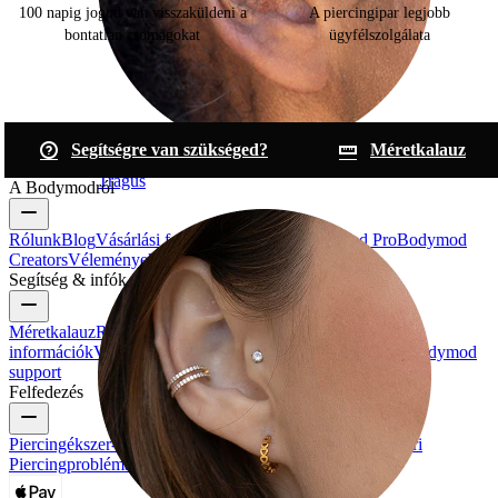
100 napig jogod van visszaküldeni a
A piercingipar legjobb
bontatlan csomagokat
ügyfélszolgálata
Segítségre van szükséged?
Méretkalauz
Tragus
A Bodymodról
Rólunk
Blog
Vásárlási feltételek
Kapcsolat
Bodymod Pro
Bodymod
Creators
Vélemények a Bodymodról
Segítség & infók
Méretkalauz
Rendelés nyomonkövetése
Szállítási
információk
Visszaküldés & visszamondás
Fizetés
Fiókom
Bodymod
support
Felfedezés
Piercingékszer-típusok
Piercingékszer-alapanyagok
Gyakori
Piercingproblémák és Utóápolás