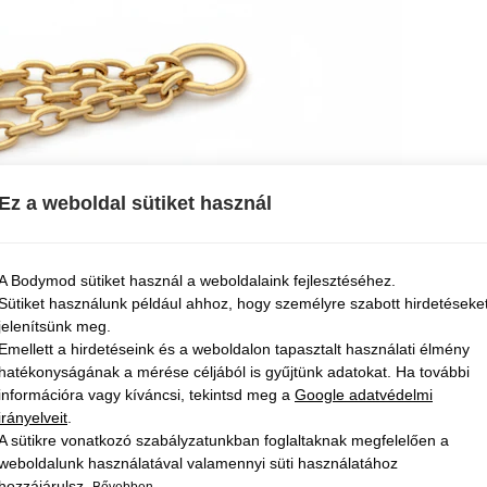
Ez a weboldal sütiket használ
A Bodymod sütiket használ a weboldalaink fejlesztéséhez.
Sütiket használunk például ahhoz, hogy személyre szabott hirdetéseke
jelenítsünk meg.
Emellett a hirdetéseink és a weboldalon tapasztalt használati élmény
hatékonyságának a mérése céljából is gyűjtünk adatokat. Ha további
információra vagy kíváncsi, tekintsd meg a
Google adatvédelmi
irányelveit
.
A sütikre vonatkozó szabályzatunkban foglaltaknak megfelelően a
weboldalunk használatával valamennyi süti használatához
hozzájárulsz.