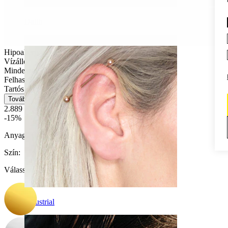
Daith
Hipoallergén
Vízálló
Mindennapi használat
Felhasználóbarát
Tartós
Tovább
2.889 Ft
3.399 Ft
-15%
Anyag:
Titán
Szín
:
Válasszon Szín
Industrial