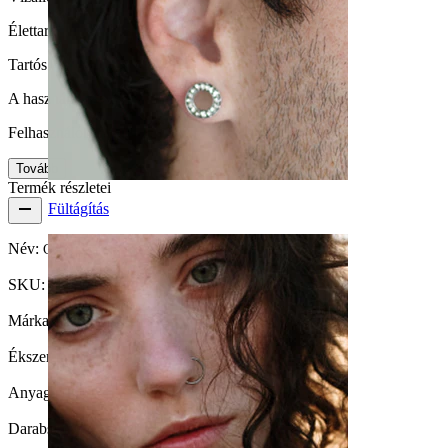
Élettartam
Tartós
A használat egyszerűsége
Felhasználóbarát
Tovább
Termék részletei
Fültágítás
Név:
Charm három medállal
SKU:
Charm-08
Márka:
Bodymod Trend
Ékszertípus:
Charm
Anyag:
Titán
Darabszám:
1