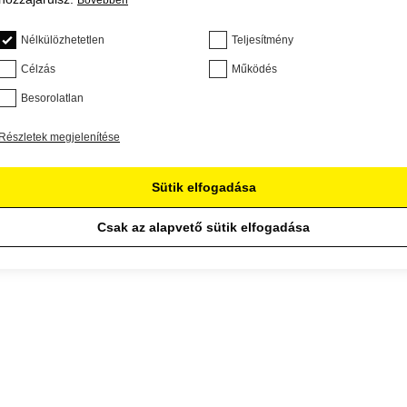
Bővebben
Nélkülözhetetlen
Teljesítmény
Célzás
Működés
Besorolatlan
Részletek megjelenítése
Sütik elfogadása
Csak az alapvető sütik elfogadása